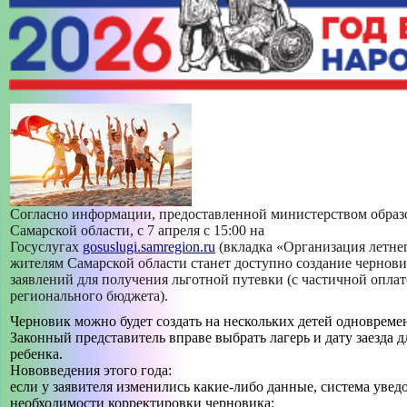
МАСТЕР-КЛАСС "ПРОФИЛЬНАЯ СМЕНА «РИСУЮ КАК
ХУДОЖНИК»""
МАСТЕР-КЛАСС "РУССКАЯ НАРОДНАЯ КУКЛА
«ЖЕЛАННИЦА»""
МАСТЕР-КЛАСС "САМ СЕБЕ ВИЗАЖИСТ""
МАСТЕР-КЛАСС "СОЛНЕЧНЫЙ АНГЕЛ""
Согласно информации, предоставленной министерством образ
-->
Самарской области, с 7 апреля с 15:00 на
ИСТОРИЯ СОЗДАНИЯ ДВОРЦА
Госуслугах
gosuslugi.samregion.ru
(вкладка «Организация летне
жителям Самарской области станет доступно создание чернов
+
заявлений для получения льготной путевки (с частичной оплат
СВЕДЕНИЯ ОБ ОБРАЗОВАТЕЛЬНОЙ ОРГАНИЗАЦИИ
регионального бюджета).
+
Черновик можно будет создать на нескольких детей одновреме
ТВОРЧЕСКИЕ ОБЪЕДИНЕНИЯ
Законный представитель вправе выбрать лагерь и дату заезда 
+
ребенка.
БЕЗОПАСНОСТЬ
Нововведения этого года:
если у заявителя изменились какие-либо данные, система увед
необходимости корректировки черновика;