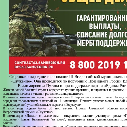
Стартовало народное голосование III Всероссийской муниципальн
«Служение». Она проводится по поручению Президента России В
Владимировича Путина и при поддержке партии «Единая Росс
Жители нашей большой страны определят лучшие практики, инициативы и проекты, 
повышение качества жизни и развитие муниципалитетов.
В финал по итогам экспертного отбора вошли 110 проектов со всей страны. Победите
определят голосованием в каждой из 11 номинаций. Принять участие может любой 
подтвержденной учетной записью портала «Госуслуги».
В этом году подано более 63 тыс. заявок. Проект Самарской области во
Всероссийской премии «Служение».
В номинации «Диалог с населением - открытость власти» участвует проект «
поколения» Елены Баклановой (на фото), заместителя главы администрации Кине
района.
Всероссийскую муниципальную премию «Служение» проводят по поручению през