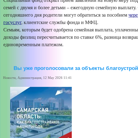
Социальный фонд открыл прием заявлений на новую меру под
семей с двумя и более детьми – ежегодную семейную выплату.
сегодняшнего дня родители могут обратиться за пособием
чере
госуслуг
, клиентские службы фонда и МФЦ.
Семьям, которым будет одобрена семейная выплата, уплаченны
доходы физлиц пересчитывается по ставке 6%, разница возвра
единовременным платежом.
Вы уже проголосовали за объекты благоустрой
Новости, Администрация, 12 May 2026 11:41