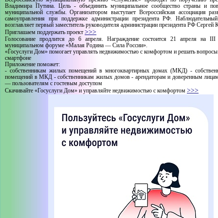
Владимира Путина. Цель - объединить муниципальное сообщество страны и по
муниципальной службы. Организатором выступает Всероссийская ассоциация раз
самоуправления при поддержке администрации президента РФ. Наблюдательный
возглавляет первый заместитель руководителя администрации президента РФ Сергей 
>>>
Приглашаем поддержать проект
Голосование продлится до 6 апреля. Награждение состоится 21 апреля на III
муниципальном форуме «Малая Родина — Сила России».
«Госуслуги Дом» помогает управлять недвижимостью с комфортом и решать вопрос
смартфоне
Приложение поможет:
- собственникам жилых помещений в многоквартирных домах (МКД) - собствен
помещений в МКД - собственникам жилых домов - арендаторам и доверенным лицам
— пользователям с гостевым доступом
>>>
Скачивайте «Госуслуги Дом» и управляйте недвижимостью с комфортом