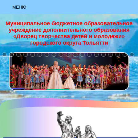
МЕНЮ
АКТУАЛЬНО
Муниципальное бюджетное образовательное
учреждение дополнительного образования
НОВОСТИ
«Дворец творчества детей и молодежи»
городского округа Тольятти
+
НАЦИОНАЛЬНЫЙ ПРОЕКТ "ОБРАЗОВАНИЕ"
ЗАЯВКА «РИСУЮ КАК ХУДОЖНИК»
ЗАЯВКА «ЮНЫЙ ХУДОЖНИК»
ЗАЯВКА «ЯРКИЕ КРАСКИ ЛЕТА»
МАСТЕР-КЛАСС "ОСНОВЫ ХОРЕОГРАФИИ""
МАСТЕР-КЛАСС "ПАПЕРТОЛЬ""
МАСТЕР-КЛАСС "ПЕРВЫЕ ВЕСЕННИЕ ЦВЕТЫ, ГУАШЬ""