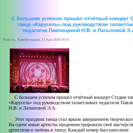
С большим успехом прошёл отчётный концерт 
танца «Карусель» под руководством талантл
педагогов Павлищевой Н.В. и Латыповой Э.
Новости, Администрация, 11 June 2026 09:03
С большим успехом прошёл отчётный концерт Студии та
«Карусель» под руководством талантливых педагогов Павл
Н.В. и Латыповой Э.А.
Этот праздник танца стал ярким завершением творческого
На сцене юные артисты продемонстрировали своё мастерств
артистизм и любовь к танцу. Каждый номер был наполнен