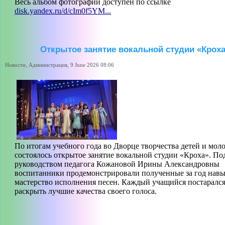
Весь альбом фотографий доступен по ссылке
disk.yandex.ru/d/cIm0f5YM...
Открытое занятие вокальной студии «Крох
Новости, Администрация, 9 June 2026 08:06
По итогам учебного года во Дворце творчества детей и мол
состоялось открытое занятие вокальной студии «Кроха». По
руководством педагога Кожановой Ирины Александровны
воспитанники продемонстрировали полученные за год навы
мастерство исполнения песен. Каждый учащийся постаралс
раскрыть лучшие качества своего голоса.