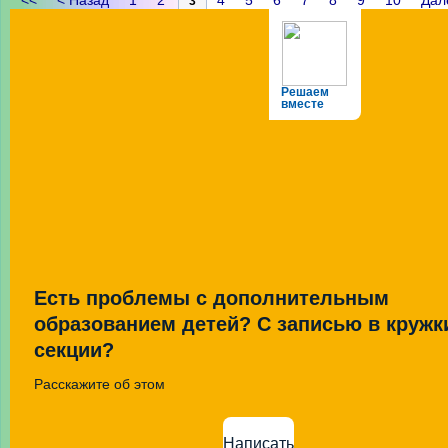
<<
< Назад
1
2
4
5
6
7
8
9
10
Дал
3
Решаем
вместе
Есть проблемы с дополнительным
образованием детей? С записью в кружк
секции?
Расскажите об этом
Написать