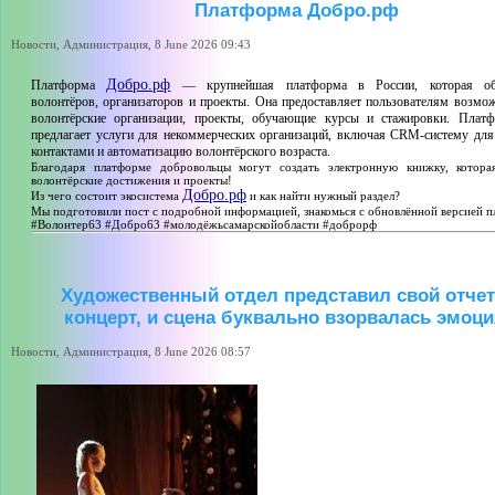
Платформа Добро.рф
Новости, Администрация, 8 June 2026 09:43
Добро.рф
Платформа
— крупнейшая платформа в России, которая об
волонтёров, организаторов и проекты. Она предоставляет пользователям возмож
волонтёрские организации, проекты, обучающие курсы и стажировки. Плат
предлагает услуги для некоммерческих организаций, включая CRM-систему для
контактами и автоматизацию волонтёрского возраста.
Благодаря платформе добровольцы могут создать электронную книжку, котора
волонтёрские достижения и проекты!
Добро.рф
Из чего состоит экосистема
и как найти нужный раздел?
Мы подготовили пост с подробной информацией, знакомься с обновлённой версией 
#Волонтер63 #Добро63 #молодёжьсамарскойобласти #доброрф
Художественный отдел представил свой отче
концерт, и сцена буквально взорвалась эмоц
Новости, Администрация, 8 June 2026 08:57