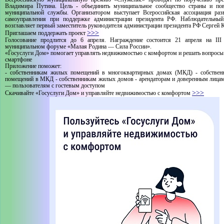
Владимира Путина. Цель - объединить муниципальное сообщество страны и по
муниципальной службы. Организатором выступает Всероссийская ассоциация раз
самоуправления при поддержке администрации президента РФ. Наблюдательный
возглавляет первый заместитель руководителя администрации президента РФ Сергей 
>>>
Приглашаем поддержать проект
Голосование продлится до 6 апреля. Награждение состоится 21 апреля на III
муниципальном форуме «Малая Родина — Сила России».
«Госуслуги Дом» помогает управлять недвижимостью с комфортом и решать вопрос
смартфоне
Приложение поможет:
- собственникам жилых помещений в многоквартирных домах (МКД) - собствен
помещений в МКД - собственникам жилых домов - арендаторам и доверенным лицам
— пользователям с гостевым доступом
>>>
Скачивайте «Госуслуги Дом» и управляйте недвижимостью с комфортом