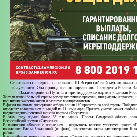
Стартовало народное голосование III Всероссийской муниципальн
«Служение». Она проводится по поручению Президента России В
Владимировича Путина и при поддержке партии «Единая Росс
Жители нашей большой страны определят лучшие практики, инициативы и проекты, 
повышение качества жизни и развитие муниципалитетов.
В финал по итогам экспертного отбора вошли 110 проектов со всей страны. Победите
определят голосованием в каждой из 11 номинаций. Принять участие может любой 
подтвержденной учетной записью портала «Госуслуги».
В этом году подано более 63 тыс. заявок. Проект Самарской области во
Всероссийской премии «Служение».
В номинации «Диалог с населением - открытость власти» участвует проект «
поколения» Елены Баклановой (на фото), заместителя главы администрации Кине
района.
Всероссийскую муниципальную премию «Служение» проводят по поручению през