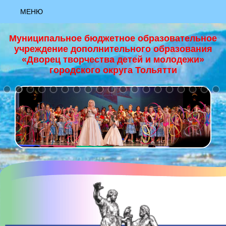
МЕНЮ
АКТУАЛЬНО
Муниципальное бюджетное образовательное
учреждение дополнительного образования
НОВОСТИ
«Дворец творчества детей и молодежи»
городского округа Тольятти
+
НАЦИОНАЛЬНЫЙ ПРОЕКТ "ОБРАЗОВАНИЕ"
ЗАЯВКА «РИСУЮ КАК ХУДОЖНИК»
ЗАЯВКА «ЮНЫЙ ХУДОЖНИК»
ЗАЯВКА «ЯРКИЕ КРАСКИ ЛЕТА»
МАСТЕР-КЛАСС "ОСНОВЫ ХОРЕОГРАФИИ""
МАСТЕР-КЛАСС "ПАПЕРТОЛЬ""
МАСТЕР-КЛАСС "ПЕРВЫЕ ВЕСЕННИЕ ЦВЕТЫ, ГУАШЬ""