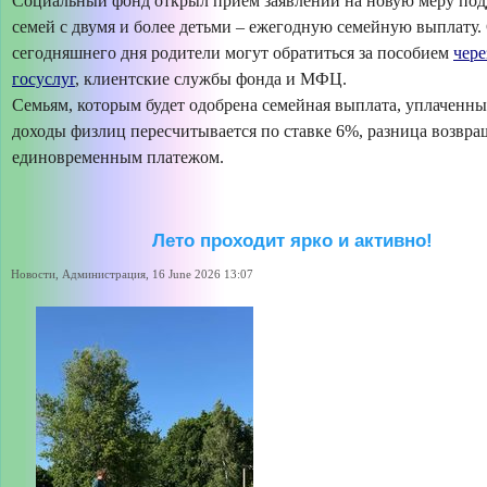
Социальный фонд открыл прием заявлений на новую меру под
семей с двумя и более детьми – ежегодную семейную выплату.
сегодняшнего дня родители могут обратиться за пособием
чере
госуслуг
, клиентские службы фонда и МФЦ.
Семьям, которым будет одобрена семейная выплата, уплаченны
доходы физлиц пересчитывается по ставке 6%, разница возвра
единовременным платежом.
Лето проходит ярко и активно!
Новости, Администрация, 16 June 2026 13:07