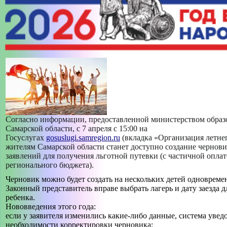
МАСТЕР-КЛАСС "ПРОФИЛЬНАЯ СМЕНА «РИСУЮ КАК
ХУДОЖНИК»""
МАСТЕР-КЛАСС "РУССКАЯ НАРОДНАЯ КУКЛА
«ЖЕЛАННИЦА»""
МАСТЕР-КЛАСС "САМ СЕБЕ ВИЗАЖИСТ""
МАСТЕР-КЛАСС "СОЛНЕЧНЫЙ АНГЕЛ""
Согласно информации, предоставленной министерством образ
-->
Самарской области, с 7 апреля с 15:00 на
ИСТОРИЯ СОЗДАНИЯ ДВОРЦА
Госуслугах
gosuslugi.samregion.ru
(вкладка «Организация летне
жителям Самарской области станет доступно создание чернов
+
заявлений для получения льготной путевки (с частичной оплат
СВЕДЕНИЯ ОБ ОБРАЗОВАТЕЛЬНОЙ ОРГАНИЗАЦИИ
регионального бюджета).
+
Черновик можно будет создать на нескольких детей одновреме
ТВОРЧЕСКИЕ ОБЪЕДИНЕНИЯ
Законный представитель вправе выбрать лагерь и дату заезда 
+
ребенка.
БЕЗОПАСНОСТЬ
Нововведения этого года:
если у заявителя изменились какие-либо данные, система увед
необходимости корректировки черновика;