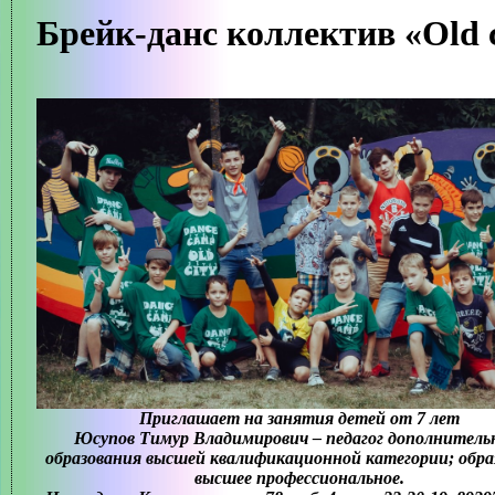
МАСТЕР-КЛАСС "ПРОФИЛЬНАЯ СМЕНА «РИСУЮ КАК
ХУДОЖНИК»""
МАСТЕР-КЛАСС "РУССКАЯ НАРОДНАЯ КУКЛА
«ЖЕЛАННИЦА»""
МАСТЕР-КЛАСС "САМ СЕБЕ ВИЗАЖИСТ""
МАСТЕР-КЛАСС "СОЛНЕЧНЫЙ АНГЕЛ""
-->
ИСТОРИЯ СОЗДАНИЯ ДВОРЦА
+
СВЕДЕНИЯ ОБ ОБРАЗОВАТЕЛЬНОЙ ОРГАНИЗАЦИИ
+
ТВОРЧЕСКИЕ ОБЪЕДИНЕНИЯ
+
БЕЗОПАСНОСТЬ