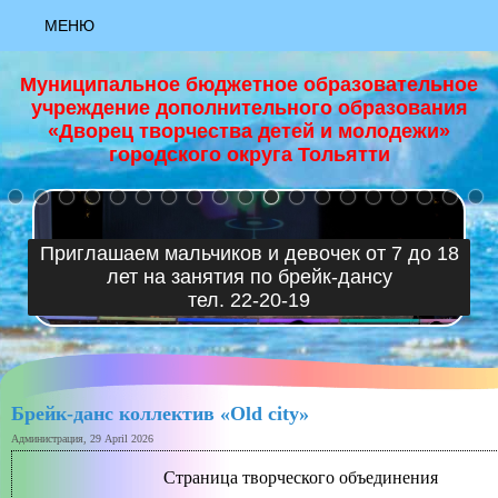
МЕНЮ
АКТУАЛЬНО
Муниципальное бюджетное образовательное
учреждение дополнительного образования
НОВОСТИ
«Дворец творчества детей и молодежи»
городского округа Тольятти
+
НАЦИОНАЛЬНЫЙ ПРОЕКТ "ОБРАЗОВАНИЕ"
ЗАЯВКА «РИСУЮ КАК ХУДОЖНИК»
Приглашаем мальчиков и девочек от 7 до 18
лет на занятия по брейк-дансу
ЗАЯВКА «ЮНЫЙ ХУДОЖНИК»
тел. 22-20-19
ЗАЯВКА «ЯРКИЕ КРАСКИ ЛЕТА»
МАСТЕР-КЛАСС "ОСНОВЫ ХОРЕОГРАФИИ""
Брейк-данс коллектив «Old city»
МАСТЕР-КЛАСС "ПАПЕРТОЛЬ""
Администрация, 29 April 2026
МАСТЕР-КЛАСС "ПЕРВЫЕ ВЕСЕННИЕ ЦВЕТЫ, ГУАШЬ""