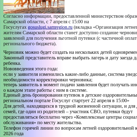
Согласно информации, предоставленной министерством образ
Самарской области, с 7 апреля с 15:00 на
Госуслугах
gosuslugi.samregion.ru
(вкладка «Организация летне
жителям Самарской области станет доступно создание чернов
заявлений для получения льготной путевки (с частичной оплат
регионального бюджета).
Черновик можно будет создать на нескольких детей одновреме
Законный представитель вправе выбрать лагерь и дату заезда 
ребенка.
Нововведения этого года:
если у заявителя изменились какие-либо данные, система увед
необходимости корректировки черновика;
теперь заявитель в момент подачи заявления будет получать 
о каждом этапе работы с ним в системе.
Единый день бронирования путевок в детские оздоровительные
региональном портале Госуслуг стартует 22 апреля в 15:00»
Для детей, находящихся в трудной жизненной ситуации, и для 
семей, где один из родителей – участник СВО, путевки будут
предоставляться бесплатно через «Комплексные центры социа
обслуживания» по месту жительства.
Телефон горячей линии по вопросам летней оздоровительной
2026 года