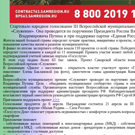
Стартовало народное голосование III Всероссийской муниципальн
«Служение». Она проводится по поручению Президента России В
Владимировича Путина и при поддержке партии «Единая Росс
Жители нашей большой страны определят лучшие практики, инициативы и проекты, 
повышение качества жизни и развитие муниципалитетов.
В финал по итогам экспертного отбора вошли 110 проектов со всей страны. Победите
определят голосованием в каждой из 11 номинаций. Принять участие может любой 
подтвержденной учетной записью портала «Госуслуги».
В этом году подано более 63 тыс. заявок. Проект Самарской области во
Всероссийской премии «Служение».
В номинации «Диалог с населением - открытость власти» участвует проект «
поколения» Елены Баклановой (на фото), заместителя главы администрации Кине
района.
Всероссийскую муниципальную премию «Служение» проводят по поручению през
Владимира Путина. Цель - объединить муниципальное сообщество страны и по
муниципальной службы. Организатором выступает Всероссийская ассоциация раз
самоуправления при поддержке администрации президента РФ. Наблюдательный
возглавляет первый заместитель руководителя администрации президента РФ Сергей 
>>>
Приглашаем поддержать проект
Голосование продлится до 6 апреля. Награждение состоится 21 апреля на III
муниципальном форуме «Малая Родина — Сила России».
«Госуслуги Дом» помогает управлять недвижимостью с комфортом и решать вопрос
смартфоне
Приложение поможет:
- собственникам жилых помещений в многоквартирных домах (МКД) - собствен
помещений в МКД - собственникам жилых домов - арендаторам и доверенным лицам
— пользователям с гостевым доступом