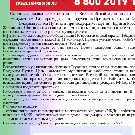
Стартовало народное голосование III Всероссийской муниципальн
«Служение». Она проводится по поручению Президента России В
Владимировича Путина и при поддержке партии «Единая Росс
Жители нашей большой страны определят лучшие практики, инициативы и проекты, 
повышение качества жизни и развитие муниципалитетов.
В финал по итогам экспертного отбора вошли 110 проектов со всей страны. Победите
определят голосованием в каждой из 11 номинаций. Принять участие может любой 
подтвержденной учетной записью портала «Госуслуги».
В этом году подано более 63 тыс. заявок. Проект Самарской области во
Всероссийской премии «Служение».
В номинации «Диалог с населением - открытость власти» участвует проект «
поколения» Елены Баклановой (на фото), заместителя главы администрации Кине
района.
Всероссийскую муниципальную премию «Служение» проводят по поручению през
Владимира Путина. Цель - объединить муниципальное сообщество страны и по
муниципальной службы. Организатором выступает Всероссийская ассоциация раз
самоуправления при поддержке администрации президента РФ. Наблюдательный
возглавляет первый заместитель руководителя администрации президента РФ Сергей 
>>>
Приглашаем поддержать проект
Голосование продлится до 6 апреля. Награждение состоится 21 апреля на III
муниципальном форуме «Малая Родина — Сила России».
«Госуслуги Дом» помогает управлять недвижимостью с комфортом и решать вопрос
смартфоне
Приложение поможет:
- собственникам жилых помещений в многоквартирных домах (МКД) - собствен
помещений в МКД - собственникам жилых домов - арендаторам и доверенным лицам
— пользователям с гостевым доступом
>>>
Скачивайте «Госуслуги Дом» и управляйте недвижимостью с комфортом