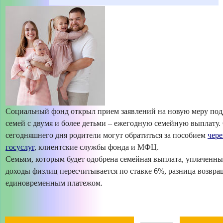
Социальный фонд открыл прием заявлений на новую меру под
семей с двумя и более детьми – ежегодную семейную выплату.
сегодняшнего дня родители могут обратиться за пособием
чере
госуслуг
, клиентские службы фонда и МФЦ.
Семьям, которым будет одобрена семейная выплата, уплаченны
доходы физлиц пересчитывается по ставке 6%, разница возвра
единовременным платежом.