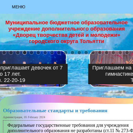
МЕНЮ
АКТУАЛЬНО
Муниципальное бюджетное образовательное
учреждение дополнительного образования
НОВОСТИ
«Дворец творчества детей и молодежи»
городского округа Тольятти
+
НАЦИОНАЛЬНЫЙ ПРОЕКТ "ОБРАЗОВАНИЕ"
ЗАЯВКА «РИСУЮ КАК ХУДОЖНИК»
Приглашаем на занятия по художественной
гимнастике девочек от 4 до 6 лет.
ЗАЯВКА «ЮНЫЙ ХУДОЖНИК»
Тел. 22-20-19
ЗАЯВКА «ЯРКИЕ КРАСКИ ЛЕТА»
МАСТЕР-КЛАСС "ОСНОВЫ ХОРЕОГРАФИИ""
Образовательные стандарты и требования
МАСТЕР-КЛАСС "ПАПЕРТОЛЬ""
Администрация, 05 February 2024
Федеральные государственные требования для учреждения
МАСТЕР-КЛАСС "ПЕРВЫЕ ВЕСЕННИЕ ЦВЕТЫ, ГУАШЬ""
дополнительного образования не разработаны (ст.11 № 273-