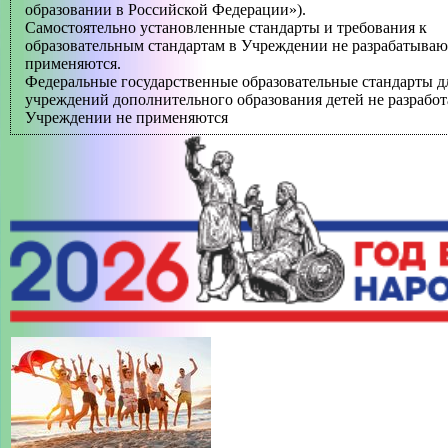
образовании в Российской Федерации»).
Cамостоятельно установленные стандарты и требования к
МАСТЕР-КЛАСС "ПРОФИЛЬНАЯ СМЕНА «РИСУЮ КАК
образовательным стандартам в Учреждении не разрабатываю
ХУДОЖНИК»""
применяются.
Федеральные государственные образовательные стандарты д
МАСТЕР-КЛАСС "РУССКАЯ НАРОДНАЯ КУКЛА
учреждений дополнительного образования детей не разработ
«ЖЕЛАННИЦА»""
Учреждении не применяются
МАСТЕР-КЛАСС "САМ СЕБЕ ВИЗАЖИСТ""
МАСТЕР-КЛАСС "СОЛНЕЧНЫЙ АНГЕЛ""
-->
ИСТОРИЯ СОЗДАНИЯ ДВОРЦА
+
СВЕДЕНИЯ ОБ ОБРАЗОВАТЕЛЬНОЙ ОРГАНИЗАЦИИ
+
ТВОРЧЕСКИЕ ОБЪЕДИНЕНИЯ
+
БЕЗОПАСНОСТЬ