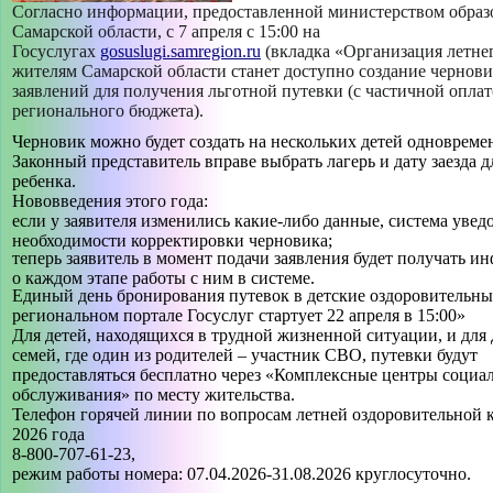
Согласно информации, предоставленной министерством образ
Самарской области, с 7 апреля с 15:00 на
Госуслугах
gosuslugi.samregion.ru
(вкладка «Организация летне
жителям Самарской области станет доступно создание чернов
заявлений для получения льготной путевки (с частичной оплат
регионального бюджета).
Черновик можно будет создать на нескольких детей одновреме
Законный представитель вправе выбрать лагерь и дату заезда 
ребенка.
Нововведения этого года:
если у заявителя изменились какие-либо данные, система увед
необходимости корректировки черновика;
теперь заявитель в момент подачи заявления будет получать 
о каждом этапе работы с ним в системе.
Единый день бронирования путевок в детские оздоровительные
региональном портале Госуслуг стартует 22 апреля в 15:00»
Для детей, находящихся в трудной жизненной ситуации, и для 
семей, где один из родителей – участник СВО, путевки будут
предоставляться бесплатно через «Комплексные центры социа
обслуживания» по месту жительства.
Телефон горячей линии по вопросам летней оздоровительной
2026 года
8-800-707-61-23,
режим работы номера: 07.04.2026-31.08.2026 круглосуточно.