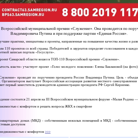
II Всероссийской муниципальной премии «Служение». Она проводится по пор
Владимировича Путина и при поддержке партии «Единая Россия».
учшие практики, инициативы и проекты, направленные на повышение качества жизни и раз
ли 110 проектов со всей страны. Победителей и лауреатов определят голосованием в кажд
етной записью портала «Госуслуги».
 Проект Самарской области вошел в ТОП-110 Всероссийской премии «Служение».
тость власти» участвует проект «Голос молодого поколения» Елены Баклановой (на фото)
лужение» проводят по поручению президента России Владимира Путина. Цель - объеди
 Организатором выступает Всероссийская ассоциация развития местного самоуправления
яет первый заместитель руководителя администрации президента РФ Сергей Кириенко.
аждение состоится 21 апреля на III Всероссийском муниципальном форуме «Малая Родина —
вижимостью с комфортом и решать вопросы ЖКХ в смартфоне
гоквартирных домах (МКД) - собственникам нежилых помещений в МКД - собственникам 
остевым доступом
е недвижимостью с комфортом
>>>