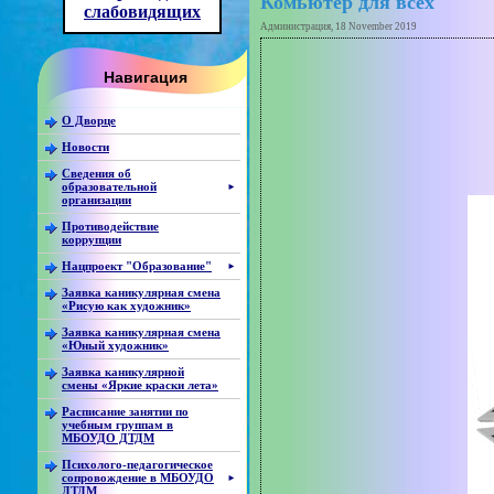
Комьютер для всех
слабовидящих
Администрация, 18 November 2019
Навигация
О Дворце
Новости
Сведения об
образовательной
►
организации
Противодействие
коррупции
Нацпроект "Образование"
►
Заявка каникулярная смена
«Рисую как художник»
Заявка каникулярная смена
«Юный художник»
Заявка каникулярной
смены «Яркие краски лета»
Расписание занятии по
учебным группам в
МБОУДО ДТДМ
Психолого-педагогическое
сопровождение в МБОУДО
►
ДТДМ