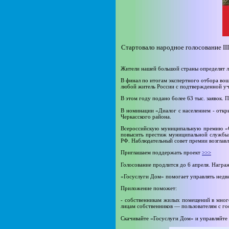
Стартовало народное голосование I
Жители нашей большой страны определят л
В финал по итогам экспертного отбора вош
любой житель России с подтвержденной уч
В этом году подано более 63 тыс. заявок.
В номинации «Диалог с населением - откры
Черкасского района.
Всероссийскую муниципальную премию «С
повысить престиж муниципальной службы.
РФ. Наблюдательный совет премии возглавл
Приглашаем поддержать проект
>>>
Голосование продлится до 6 апреля. Нагр
«Госуслуги Дом» помогает управлять нед
Приложение поможет:
- собственникам жилых помещений в мно
лицам собственников — пользователям с г
Скачивайте «Госуслуги Дом» и управляйт