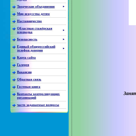
Творческие объединения
►
Мир искусства детям
Наставничество
Областная стажёрская
►
площадка
Безопасность
►
Единый общероссийский
►
телефон доверия
Карта сайта
Галерея
Вакансии
Обратная связь
Гостевая книга
Контакты контролирующих
организаций
часто задаваемые вопросы