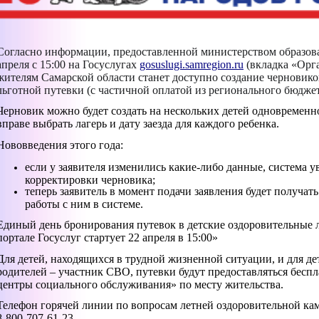
Согласно информации, предоставленной министерством образова
апреля с 15:00 на Госуслугах
gosuslugi.samregion.ru
(вкладка «Орг
жителям Самарской области станет доступно создание черновико
льготной путевки (с частичной оплатой из регионального бюджет
Черновик можно будет создать на нескольких детей одновременн
вправе выбрать лагерь и дату заезда для каждого ребенка.
Нововведения этого года:
если у заявителя изменились какие-либо данные, система 
корректировки черновика;
теперь заявитель в момент подачи заявления будет получа
работы с ним в системе.
Единый день бронирования путевок в детские оздоровительные 
портале Госуслуг стартует 22 апреля в 15:00»
Для детей, находящихся в трудной жизненной ситуации, и для дет
родителей – участник СВО, путевки будут предоставляться бесп
центры социального обслуживания» по месту жительства.
Телефон горячей линии по вопросам летней оздоровительной ка
8-800-707-61-23,