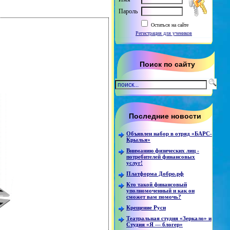
Пароль
Остаться на сайте
Регистрация для учеников
Поиск по сайту
Последние новости
Объявлен набор в отряд «БАРС-
Крылья»
Вниманию физических лиц -
потребителей финансовых
услуг!
Платформа Добро.рф
Кто такой финансовый
уполномоченный и как он
сможет вам помочь?
Крещение Руси
Театральная студия «Зеркало» и
Студия «Я — блогер»