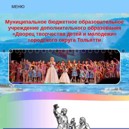
МЕНЮ
АКТУАЛЬНО
Муниципальное бюджетное образовательное
учреждение дополнительного образования
НОВОСТИ
«Дворец творчества детей и молодежи»
городского округа Тольятти
+
НАЦИОНАЛЬНЫЙ ПРОЕКТ "ОБРАЗОВАНИЕ"
ЗАЯВКА «РИСУЮ КАК ХУДОЖНИК»
ЗАЯВКА «ЮНЫЙ ХУДОЖНИК»
ЗАЯВКА «ЯРКИЕ КРАСКИ ЛЕТА»
МАСТЕР-КЛАСС "ОСНОВЫ ХОРЕОГРАФИИ""
МАСТЕР-КЛАСС "ПАПЕРТОЛЬ""
МАСТЕР-КЛАСС "ПЕРВЫЕ ВЕСЕННИЕ ЦВЕТЫ, ГУАШЬ""