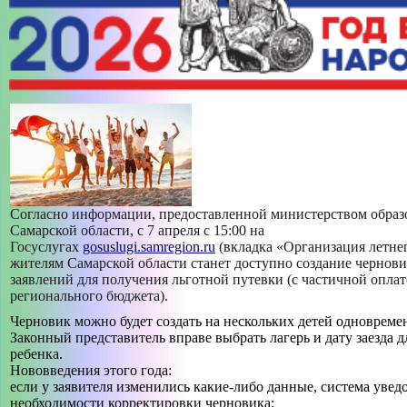
МАСТЕР-КЛАСС "ПРОФИЛЬНАЯ СМЕНА «РИСУЮ КАК
ХУДОЖНИК»""
МАСТЕР-КЛАСС "РУССКАЯ НАРОДНАЯ КУКЛА
«ЖЕЛАННИЦА»""
МАСТЕР-КЛАСС "САМ СЕБЕ ВИЗАЖИСТ""
МАСТЕР-КЛАСС "СОЛНЕЧНЫЙ АНГЕЛ""
Согласно информации, предоставленной министерством образ
-->
Самарской области, с 7 апреля с 15:00 на
ИСТОРИЯ СОЗДАНИЯ ДВОРЦА
Госуслугах
gosuslugi.samregion.ru
(вкладка «Организация летне
жителям Самарской области станет доступно создание чернов
+
заявлений для получения льготной путевки (с частичной оплат
СВЕДЕНИЯ ОБ ОБРАЗОВАТЕЛЬНОЙ ОРГАНИЗАЦИИ
регионального бюджета).
+
Черновик можно будет создать на нескольких детей одновреме
ТВОРЧЕСКИЕ ОБЪЕДИНЕНИЯ
Законный представитель вправе выбрать лагерь и дату заезда 
+
ребенка.
БЕЗОПАСНОСТЬ
Нововведения этого года:
если у заявителя изменились какие-либо данные, система увед
необходимости корректировки черновика;