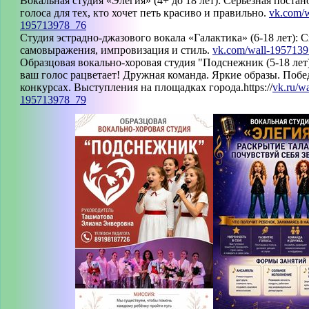
Вокальная студия «Элегия» (4+ до 18 лет): Серьезная постан
голоса для тех, кто хочет петь красиво и правильно.
vk.com/w
195713978_76
Студия эстрадно-джазового вокала «Галактика» (6-18 лет): 
самовыражения, импровизация и стиль.
vk.com/wall-195713
Образцовая вокально-хоровая студия "Подснежник (5-18 лет)
ваш голос рацветает! Дружная команда. Яркие образы. Побе
конкурсах. Выступления на площадках города.https://
vk.ru/wa
195713978_79