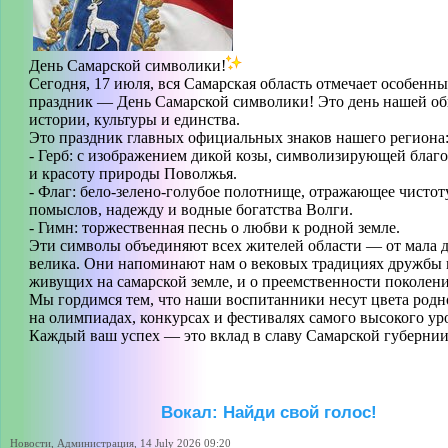
День Самарской символики!
Сегодня, 17 июля, вся Самарская область отмечает особенн
праздник — День Самарской символики! Это день нашей о
истории, культуры и единства.
Это праздник главных официальных знаков нашего региона
- Герб: с изображением дикой козы, символизирующей благ
и красоту природы Поволжья.
- Флаг: бело-зелено-голубое полотнище, отражающее чистот
помыслов, надежду и водные богатства Волги.
- Гимн: торжественная песнь о любви к родной земле.
Эти символы объединяют всех жителей области — от мала 
велика. Они напоминают нам о вековых традициях дружбы 
живущих на самарской земле, и о преемственности поколен
Мы гордимся тем, что наши воспитанники несут цвета родн
на олимпиадах, конкурсах и фестивалях самого высокого ур
Каждый ваш успех — это вклад в славу Самарской губернии
Вокал: Найди свой голос!
Новости, Администрация, 14 July 2026 09:20