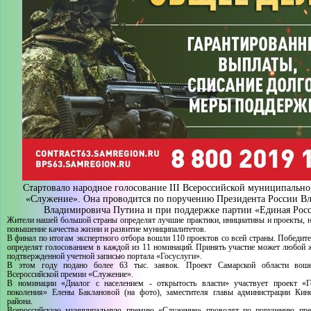
Стартовало народное голосование III Всероссийской муниципальн
«Служение». Она проводится по поручению Президента России В
Владимировича Путина и при поддержке партии «Единая Росс
Жители нашей большой страны определят лучшие практики, инициативы и проекты, 
повышение качества жизни и развитие муниципалитетов.
В финал по итогам экспертного отбора вошли 110 проектов со всей страны. Победите
определят голосованием в каждой из 11 номинаций. Принять участие может любой 
подтвержденной учетной записью портала «Госуслуги».
В этом году подано более 63 тыс. заявок. Проект Самарской области во
Всероссийской премии «Служение».
В номинации «Диалог с населением - открытость власти» участвует проект «
поколения» Елены Баклановой (на фото), заместителя главы администрации Кине
района.
Всероссийскую муниципальную премию «Служение» проводят по поручению през