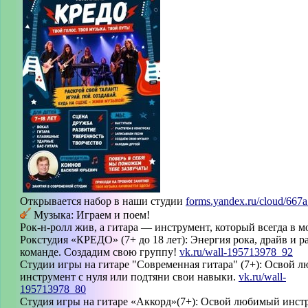
Открывается набор в наши студии
forms.yandex.ru/cloud/667a.
Музыка: Играем и поем!
Рок-н-ролл жив, а гитара — инструмент, который всегда в м
Рокстудия «КРЕДО» (7+ до 18 лет): Энергия рока, драйв и р
команде. Создадим свою группу!
vk.ru/wall-195713978_92
Студии игры на гитаре "Современная гитара" (7+): Освой 
инструмент с нуля или подтяни свои навыки.
vk.ru/wall-
195713978_80
Студия игры на гитаре «Аккорд»(7+): Освой любимый инст