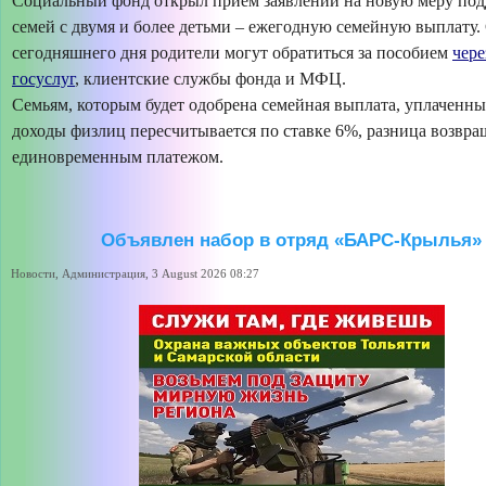
Социальный фонд открыл прием заявлений на новую меру под
семей с двумя и более детьми – ежегодную семейную выплату.
сегодняшнего дня родители могут обратиться за пособием
чере
госуслуг
, клиентские службы фонда и МФЦ.
Семьям, которым будет одобрена семейная выплата, уплаченны
доходы физлиц пересчитывается по ставке 6%, разница возвра
единовременным платежом.
Объявлен набор в отряд «БАРС-Крылья»
Новости, Администрация, 3 August 2026 08:27