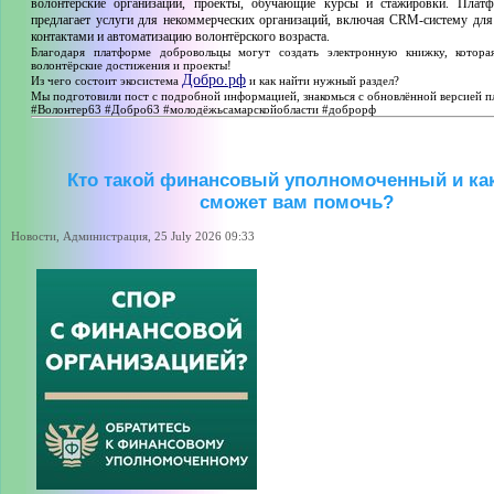
волонтёрские организации, проекты, обучающие курсы и стажировки. Плат
предлагает услуги для некоммерческих организаций, включая CRM-систему для
контактами и автоматизацию волонтёрского возраста.
Благодаря платформе добровольцы могут создать электронную книжку, котора
волонтёрские достижения и проекты!
Добро.рф
Из чего состоит экосистема
и как найти нужный раздел?
Мы подготовили пост с подробной информацией, знакомься с обновлённой версией 
#Волонтер63 #Добро63 #молодёжьсамарскойобласти #доброрф
Кто такой финансовый уполномоченный и ка
сможет вам помочь?
Новости, Администрация, 25 July 2026 09:33