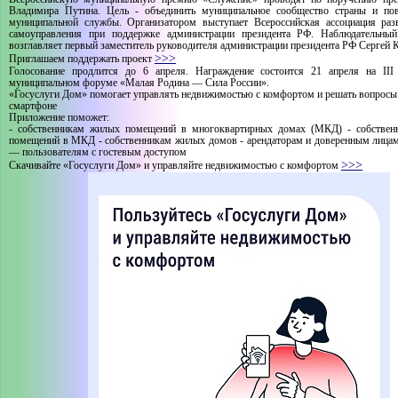
Владимира Путина. Цель - объединить муниципальное сообщество страны и по
муниципальной службы. Организатором выступает Всероссийская ассоциация раз
самоуправления при поддержке администрации президента РФ. Наблюдательный
возглавляет первый заместитель руководителя администрации президента РФ Сергей 
>>>
Приглашаем поддержать проект
Голосование продлится до 6 апреля. Награждение состоится 21 апреля на III
муниципальном форуме «Малая Родина — Сила России».
«Госуслуги Дом» помогает управлять недвижимостью с комфортом и решать вопрос
смартфоне
Приложение поможет:
- собственникам жилых помещений в многоквартирных домах (МКД) - собствен
помещений в МКД - собственникам жилых домов - арендаторам и доверенным лицам
— пользователям с гостевым доступом
>>>
Скачивайте «Госуслуги Дом» и управляйте недвижимостью с комфортом