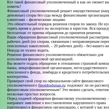
Кто такой финансовый уполномоченный и как он сможет в
помочь?
Финансовый уполномоченный решает имущественные (нап
денежные) споры без суда между финансовыми организация
клиентами – физическими лицами.
Это обязательный порядок решения споров по закону. Не н
терять время и деньги на экспертизы и юристов. Вся процед
бесплатная: от приема обращения до принятия решения.
Ваши обращения финансовый уполномоченный рассматрива
рабочих дней (по спорам, связанным с неправомерным пере
пенсионных накоплений, – 20 рабочих дней) – без вашего ви
Никуда не нужно ходить.
Решение финансового уполномоченного обязательно для
исполнения финансовой организацией.
Вы можете подать обращение в отношении страховой компа
банка, микрофинансовой организации, негосударственного
пенсионного фонда, ломбарда и кредитного потребительско
кооператива.
Проверьте свой спор на официальном сайте финансового
уполномоченного
finombudsman.ru
: подлежит ли он рассмо
финансовым уполномоченным? Это можно сделать, ответив 
несколько простых вопросов.
Перед подачей обращения финансовому уполномоченному 
направьте заявление о восстановлении нарушенного права
(претензию) в финансовую организацию, с которой у вас во