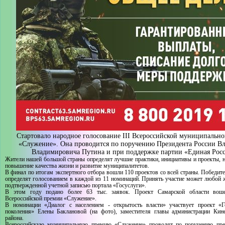
Стартовало народное голосование III Всероссийской муниципальн
«Служение». Она проводится по поручению Президента России В
Владимировича Путина и при поддержке партии «Единая Росс
Жители нашей большой страны определят лучшие практики, инициативы и проекты, 
повышение качества жизни и развитие муниципалитетов.
В финал по итогам экспертного отбора вошли 110 проектов со всей страны. Победите
определят голосованием в каждой из 11 номинаций. Принять участие может любой 
подтвержденной учетной записью портала «Госуслуги».
В этом году подано более 63 тыс. заявок. Проект Самарской области во
Всероссийской премии «Служение».
В номинации «Диалог с населением - открытость власти» участвует проект «
поколения» Елены Баклановой (на фото), заместителя главы администрации Кине
района.
Всероссийскую муниципальную премию «Служение» проводят по поручению през