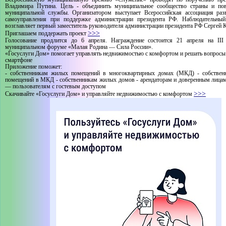
Владимира Путина. Цель - объединить муниципальное сообщество страны и по
муниципальной службы. Организатором выступает Всероссийская ассоциация раз
самоуправления при поддержке администрации президента РФ. Наблюдательный
возглавляет первый заместитель руководителя администрации президента РФ Сергей 
>>>
Приглашаем поддержать проект
Голосование продлится до 6 апреля. Награждение состоится 21 апреля на III
муниципальном форуме «Малая Родина — Сила России».
«Госуслуги Дом» помогает управлять недвижимостью с комфортом и решать вопрос
смартфоне
Приложение поможет:
- собственникам жилых помещений в многоквартирных домах (МКД) - собствен
помещений в МКД - собственникам жилых домов - арендаторам и доверенным лицам
— пользователям с гостевым доступом
>>>
Скачивайте «Госуслуги Дом» и управляйте недвижимостью с комфортом