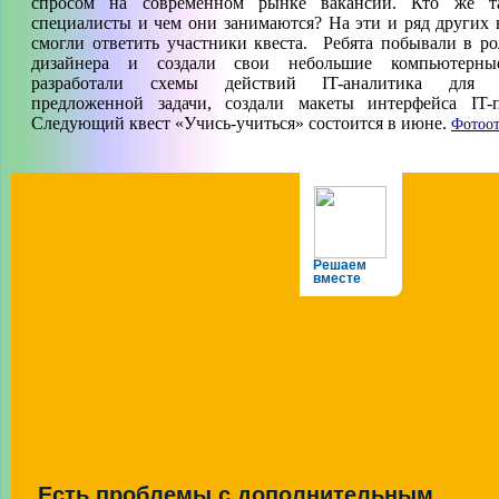
спросом на современном рынке вакансий. Кто же та
специалисты и чем они занимаются? На эти и ряд других 
смогли ответить участники квеста. Ребята побывали в ро
дизайнера и создали свои небольшие компьютерны
разработали схемы действий IT-аналитика для 
предложенной задачи, создали макеты интерфейса IT-п
Следующий квест «Учись-учиться» состоится в июне.
Фотоот
Решаем
вместе
Есть проблемы с дополнительным