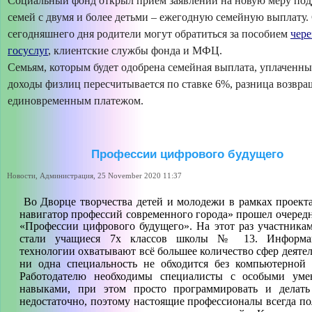
Социальный фонд открыл прием заявлений на новую меру под
семей с двумя и более детьми – ежегодную семейную выплату.
сегодняшнего дня родители могут обратиться за пособием
чере
госуслуг
, клиентские службы фонда и МФЦ.
Семьям, которым будет одобрена семейная выплата, уплаченны
доходы физлиц пересчитывается по ставке 6%, разница возвра
единовременным платежом.
Профессии цифрового будущего
Новости, Администрация, 25 November 2020 11:37
Во Дворце творчества детей и молодежи
в рамках проект
навигатор профессий современного города» прошел очередн
«Профессии цифрового будущего».
На этот раз участникам
стали учащиеся 7х классов школы № 13. Информа
технологии охватывают всё большее количество сфер деяте
ни одна специальность не обходится без компьютерной 
Работодателю необходимы специалисты с особыми ум
навыками, при этом просто программировать и делать
недостаточно, поэтому настоящие профессионалы всегда по