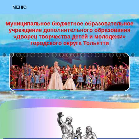
МЕНЮ
АКТУАЛЬНО
Муниципальное бюджетное образовательное
учреждение дополнительного образования
НОВОСТИ
«Дворец творчества детей и молодежи»
городского округа Тольятти
+
НАЦИОНАЛЬНЫЙ ПРОЕКТ "ОБРАЗОВАНИЕ"
ЗАЯВКА «РИСУЮ КАК ХУДОЖНИК»
ЗАЯВКА «ЮНЫЙ ХУДОЖНИК»
ЗАЯВКА «ЯРКИЕ КРАСКИ ЛЕТА»
МАСТЕР-КЛАСС "ОСНОВЫ ХОРЕОГРАФИИ""
МАСТЕР-КЛАСС "ПАПЕРТОЛЬ""
МАСТЕР-КЛАСС "ПЕРВЫЕ ВЕСЕННИЕ ЦВЕТЫ, ГУАШЬ""