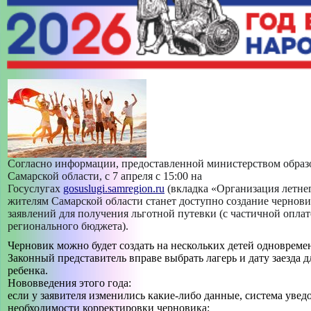
МАСТЕР-КЛАСС "ПРОФИЛЬНАЯ СМЕНА «РИСУЮ КАК
ХУДОЖНИК»""
МАСТЕР-КЛАСС "РУССКАЯ НАРОДНАЯ КУКЛА
«ЖЕЛАННИЦА»""
МАСТЕР-КЛАСС "САМ СЕБЕ ВИЗАЖИСТ""
МАСТЕР-КЛАСС "СОЛНЕЧНЫЙ АНГЕЛ""
Согласно информации, предоставленной министерством образ
-->
Самарской области, с 7 апреля с 15:00 на
ИСТОРИЯ СОЗДАНИЯ ДВОРЦА
Госуслугах
gosuslugi.samregion.ru
(вкладка «Организация летне
жителям Самарской области станет доступно создание чернов
+
заявлений для получения льготной путевки (с частичной оплат
СВЕДЕНИЯ ОБ ОБРАЗОВАТЕЛЬНОЙ ОРГАНИЗАЦИИ
регионального бюджета).
+
Черновик можно будет создать на нескольких детей одновреме
ТВОРЧЕСКИЕ ОБЪЕДИНЕНИЯ
Законный представитель вправе выбрать лагерь и дату заезда 
+
ребенка.
БЕЗОПАСНОСТЬ
Нововведения этого года:
если у заявителя изменились какие-либо данные, система увед
необходимости корректировки черновика;