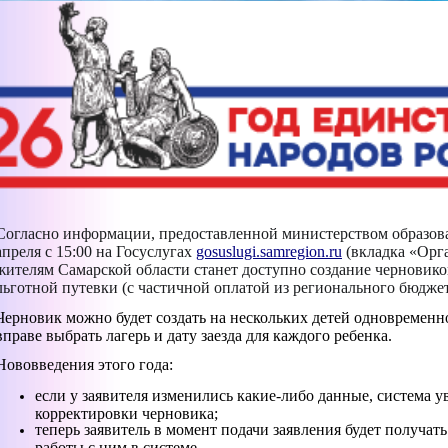
Согласно информации, предоставленной министерством образова
апреля с 15:00 на Госуслугах
gosuslugi.samregion.ru
(вкладка «Орг
жителям Самарской области станет доступно создание черновико
льготной путевки (с частичной оплатой из регионального бюджет
Черновик можно будет создать на нескольких детей одновременн
вправе выбрать лагерь и дату заезда для каждого ребенка.
Нововведения этого года:
если у заявителя изменились какие-либо данные, система 
корректировки черновика;
теперь заявитель в момент подачи заявления будет получа
работы с ним в системе.