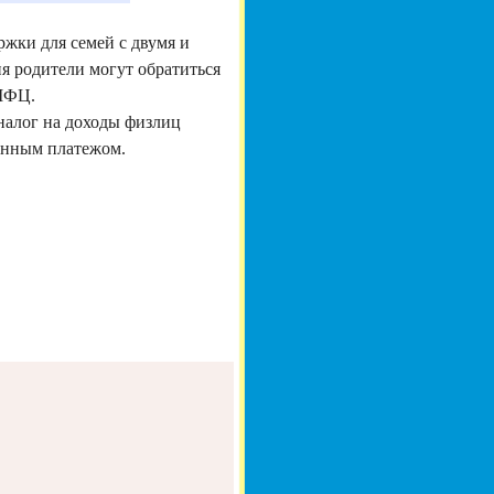
жки для семей с двумя и
я родители могут обратиться
 МФЦ.
налог на доходы физлиц
менным платежом.