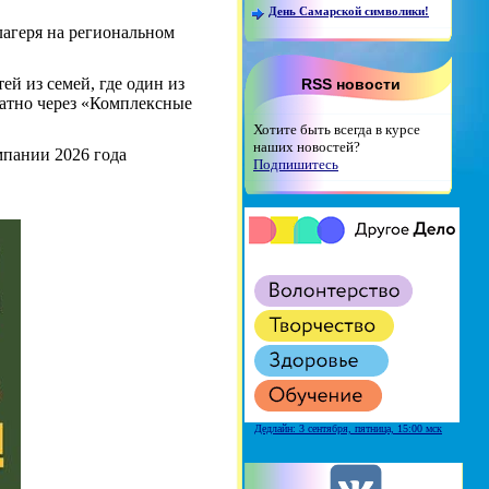
День Самарской символики!
лагеря на региональном
ей из семей, где один из
RSS новости
латно через «Комплексные
Хотите быть всегда в курсе
наших новостей?
мпании 2026 года
Подпишитесь
Дедлайн: 3 сентября, пятница, 15:00 мск