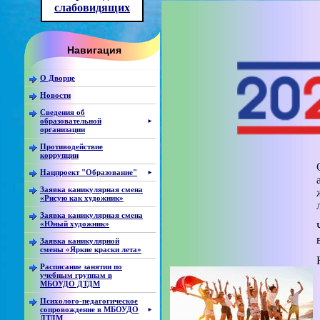
слабовидящих
Навигация
О Дворце
Новости
Сведения об
образовательной
►
организации
Противодействие
коррупции
Нацпроект "Образование"
►
Заявка каникулярная смена
«Рисую как художник»
Заявка каникулярная смена
«Юный художник»
Заявка каникулярной
смены «Яркие краски лета»
Расписание занятии по
учебным группам в
МБОУДО ДТДМ
Психолого-педагогическое
сопровождение в МБОУДО
►
ДТДМ