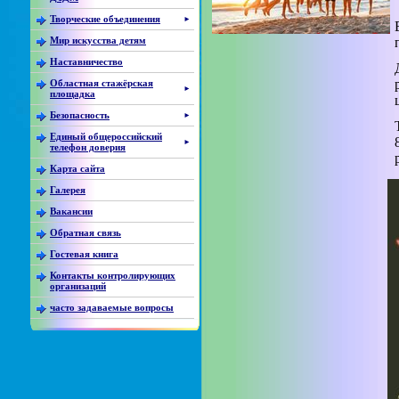
Творческие объединения
►
Мир искусства детям
Наставничество
Областная стажёрская
►
площадка
Безопасность
►
Единый общероссийский
►
телефон доверия
Карта сайта
Галерея
Вакансии
Обратная связь
Гостевая книга
Контакты контролирующих
организаций
часто задаваемые вопросы