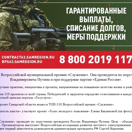
II Всероссийской муниципальной премии «Служение». Она проводится по пор
Владимировича Путина и при поддержке партии «Единая Россия».
учшие практики, инициативы и проекты, направленные на повышение качества жизни и раз
ли 110 проектов со всей страны. Победителей и лауреатов определят голосованием в кажд
етной записью портала «Госуслуги».
 Проект Самарской области вошел в ТОП-110 Всероссийской премии «Служение».
тость власти» участвует проект «Голос молодого поколения» Елены Баклановой (на фото)
лужение» проводят по поручению президента России Владимира Путина. Цель - объеди
 Организатором выступает Всероссийская ассоциация развития местного самоуправления
яет первый заместитель руководителя администрации президента РФ Сергей Кириенко.