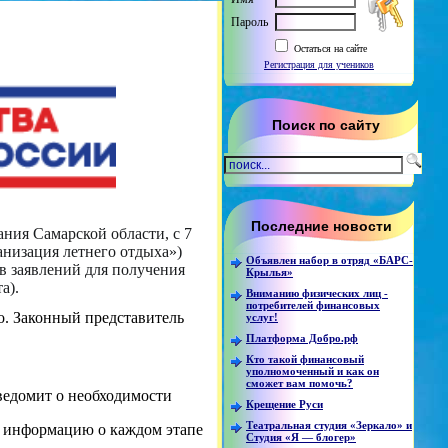
Пароль
Остаться на сайте
Регистрация для учеников
Поиск по сайту
Последние новости
ния Самарской области, с 7
анизация летнего отдыха»)
Объявлен набор в отряд «БАРС-
в заявлений для получения
Крылья»
а).
Вниманию физических лиц -
потребителей финансовых
о. Законный представитель
услуг!
Платформа Добро.рф
Кто такой финансовый
уполномоченный и как он
сможет вам помочь?
уведомит о необходимости
Крещение Руси
Театральная студия «Зеркало» и
ть информацию о каждом этапе
Студия «Я — блогер»