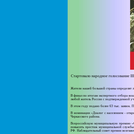
Стартовало народное голосование I
Жители нашей большой страны определят л
В финал по итогам экспертного отбора вош
любой житель России с подтвержденной уч
В этом году подано более 63 тыс. заявок.
В номинации «Диалог с населением - откры
Черкасского района.
Всероссийскую муниципальную премию «С
повысить престиж муниципальной службы.
РФ. Наблюдательный совет премии возглавл