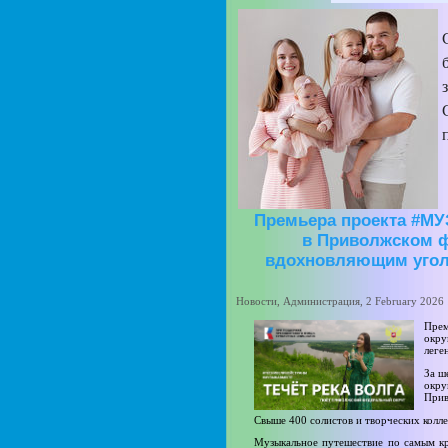
Премьера проекта #М
в Приволжском ф
вдохновляющим уголк
Новости, Администрация, 2 February 2026 
Прем
окру
леге
За ш
окру
Прив
Свыше 400 солистов и творческих колле
Музыкальное путешествие по самым кр