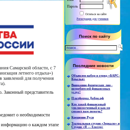
Пароль
Остаться на сайте
Регистрация для учеников
Поиск по сайту
Последние новости
ния Самарской области, с 7
анизация летнего отдыха»)
Объявлен набор в отряд «БАРС-
в заявлений для получения
Крылья»
а).
Вниманию физических лиц -
потребителей финансовых
о. Законный представитель
услуг!
Платформа Добро.рф
Кто такой финансовый
уполномоченный и как он
сможет вам помочь?
уведомит о необходимости
Крещение Руси
Театральная студия «Зеркало» и
ть информацию о каждом этапе
Студия «Я — блогер»