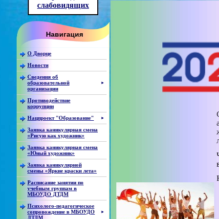
слабовидящих
Навигация
О Дворце
Новости
Сведения об
образовательной
►
организации
Противодействие
коррупции
Нацпроект "Образование"
►
Заявка каникулярная смена
«Рисую как художник»
Заявка каникулярная смена
«Юный художник»
Заявка каникулярной
смены «Яркие краски лета»
Расписание занятии по
учебным группам в
МБОУДО ДТДМ
Психолого-педагогическое
сопровождение в МБОУДО
►
ДТДМ