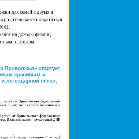
жки для семей с двумя и
я родители могут обратиться
 МФЦ.
налог на доходы физлиц
менным платежом.
 Приволжья» стартует
самым красивым и
и легендарной песни,
тартует в Приволжском федеральном
ется с исполнения самой знаменитой и
 регионах Приволжского федерального
атры. В каждом кадре – культурный ДНК
гендарной песни, посвященной великой