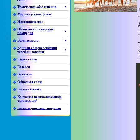
Творческие объединения
►
Мир искусства детям
Наставничество
Областная стажёрская
►
площадка
Безопасность
►
Единый общероссийский
►
телефон доверия
Карта сайта
Галерея
Вакансии
Обратная связь
Гостевая книга
Контакты контролирующих
организаций
часто задаваемые вопросы