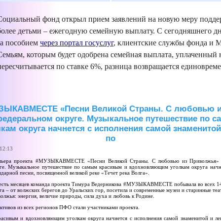
Социальный фонд открыл прием заявлений на новую меру поддер
более детьми – ежегодную семейную выплату. С сегодняшнего дн
за пособием
через портал госуслуг
, клиентские службы фонда и
Семьям, которым будет одобрена семейная выплата, уплаченный 
пересчитывается по ставке 6%, разница возвращается единовре
УЗЫКАВМЕСТЕ «Песни Великой Страны. С любовью из
едеральном округе. Музыкальное путешествие по 
ам округа начнется с исполнения самой знаменитой 
по
12:13
ьера проекта #МУЗЫКАВМЕСТЕ «Песни Великой Страны. С любовью из Приволжья» с
ге. Музыкальное путешествие по самым красивым и вдохновляющим уголкам округа начн
ндарной песни, посвященной великой реке «Течет река Волга».
есть месяцев команда проекта Тимура Ведерникова #МУЗЫКАВМЕСТЕ побывала во всех 14
га – от волжских берегов до Уральских гор, посетила и современные музеи и старинные те
олжья: энергия, величие природы, сила духа и любовь к Родине.
ктивов из всех регионов ПФО стали участниками проекта.
асивым и вдохновляющим уголкам округа начнется с исполнения самой знаменитой и ле