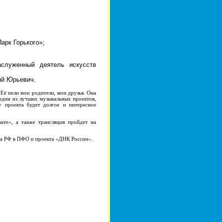
арк Горького»;
аслуженный деятель искусств
ий Юрьевич.
 Её пели мои родители, мои друзья. Она
 один из лучших музыкальных проектов,
 проекта будет долгое и интересное
те», а также трансляция пройдет на
та РФ в ПФО и проекта «ДНК России».