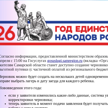
Согласно информации, предоставленной министерством образова
апреля с 15:00 на Госуслугах
gosuslugi.samregion.ru
(вкладка «Орг
жителям Самарской области станет доступно создание черновико
льготной путевки (с частичной оплатой из регионального бюджет
Черновик можно будет создать на нескольких детей одновременн
вправе выбрать лагерь и дату заезда для каждого ребенка.
Нововведения этого года:
если у заявителя изменились какие-либо данные, система 
корректировки черновика;
теперь заявитель в момент подачи заявления будет получа
работы с ним в системе.