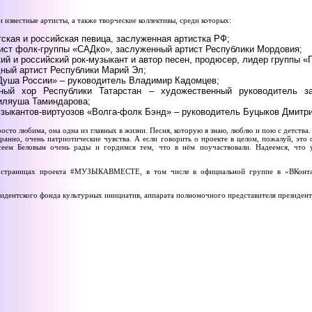
 известные артисты, а также творческие коллективы, среди которых:
ская и российская певица, заслуженная артистка РФ;
ист фолк-группы «САДко», заслуженный артист Республики Мордовия;
ий и российский рок-музыкант и автор песен, продюсер, лидер группы «П
ный артист Республики Марий Эл;
Душа России» – руководитель Владимир Кадомцев;
рный хор Республики Татарстан – художественный руководитель з
иляуша Таминдарова;
узыкантов-виртуозов «Волга-фолк Бэнд» – руководитель Буцыков Дмитр
росто любима, она одна из главных в жизни. Песня, которую я знаю, люблю и пою с детства.
транно, очень патриотические чувства. А если говорить о проекте в целом, пожалуй, это
еем Беловым очень рады и гордимся тем, что в нём поучаствовали. Надеемся, что у
 страницах проекта #МУЗЫКАВМЕСТЕ, в том числе в официальной группе в «ВКонтак
идентского фонда культурных инициатив, аппарата полномочного представителя президен