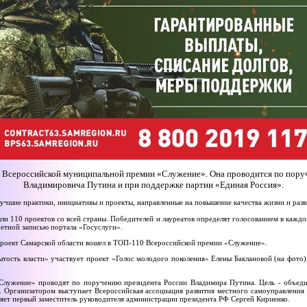
II Всероссийской муниципальной премии «Служение». Она проводится по пор
Владимировича Путина и при поддержке партии «Единая Россия».
учшие практики, инициативы и проекты, направленные на повышение качества жизни и раз
ли 110 проектов со всей страны. Победителей и лауреатов определят голосованием в кажд
етной записью портала «Госуслуги».
 Проект Самарской области вошел в ТОП-110 Всероссийской премии «Служение».
тость власти» участвует проект «Голос молодого поколения» Елены Баклановой (на фото)
лужение» проводят по поручению президента России Владимира Путина. Цель - объеди
 Организатором выступает Всероссийская ассоциация развития местного самоуправления
яет первый заместитель руководителя администрации президента РФ Сергей Кириенко.