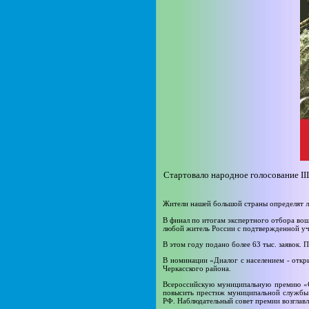
Стартовало народное голосование I
Жители нашей большой страны определят л
В финал по итогам экспертного отбора вош
любой житель России с подтвержденной уч
В этом году подано более 63 тыс. заявок.
В номинации «Диалог с населением - откры
Черкасского района.
Всероссийскую муниципальную премию «С
повысить престиж муниципальной службы.
РФ. Наблюдательный совет премии возглавл