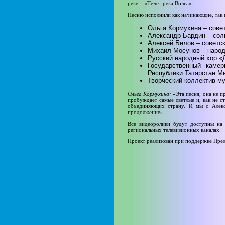
реке – «Течет река Волга».
Песню исполнили как начинающие, так и
Ольга Кормухина – совет
Александр Бардин – сол
Алексей Белов – советск
Михаил Мосунов – народ
Русский народный хор «
Государственный каме
Республики Татарстан М
Творческий коллектив м
Ольга Кормухина:
«Эта песня, она не п
пробуждает самые светлые и, как не с
объединяющих страну. И мы с Алекс
продолжение».
Все видеоролики будут доступны на
региональных телевизионных каналах.
Проект реализован при поддержке През