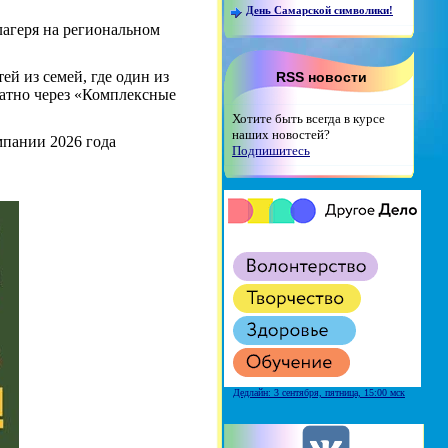
День Самарской символики!
лагеря на региональном
ей из семей, где один из
RSS новости
латно через «Комплексные
Хотите быть всегда в курсе
наших новостей?
мпании 2026 года
Подпишитесь
Дедлайн: 3 сентября, пятница, 15:00 мск