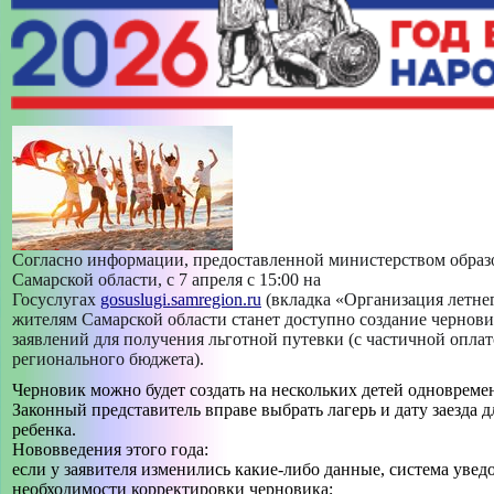
МАСТЕР-КЛАСС "ПРОФИЛЬНАЯ СМЕНА «РИСУЮ КАК
ХУДОЖНИК»""
МАСТЕР-КЛАСС "РУССКАЯ НАРОДНАЯ КУКЛА
«ЖЕЛАННИЦА»""
МАСТЕР-КЛАСС "САМ СЕБЕ ВИЗАЖИСТ""
МАСТЕР-КЛАСС "СОЛНЕЧНЫЙ АНГЕЛ""
Согласно информации, предоставленной министерством образ
-->
Самарской области, с 7 апреля с 15:00 на
ИСТОРИЯ СОЗДАНИЯ ДВОРЦА
Госуслугах
gosuslugi.samregion.ru
(вкладка «Организация летне
жителям Самарской области станет доступно создание чернов
+
заявлений для получения льготной путевки (с частичной оплат
СВЕДЕНИЯ ОБ ОБРАЗОВАТЕЛЬНОЙ ОРГАНИЗАЦИИ
регионального бюджета).
+
Черновик можно будет создать на нескольких детей одновреме
ТВОРЧЕСКИЕ ОБЪЕДИНЕНИЯ
Законный представитель вправе выбрать лагерь и дату заезда 
+
ребенка.
БЕЗОПАСНОСТЬ
Нововведения этого года:
если у заявителя изменились какие-либо данные, система увед
необходимости корректировки черновика;