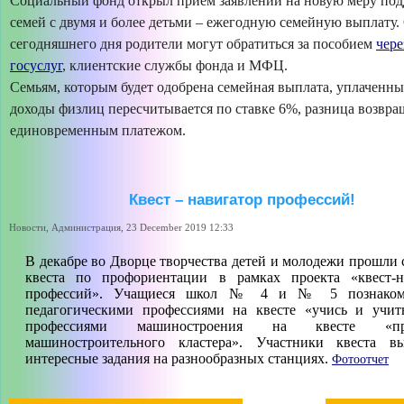
Социальный фонд открыл прием заявлений на новую меру под
семей с двумя и более детьми – ежегодную семейную выплату.
сегодняшнего дня родители могут обратиться за пособием
чере
госуслуг
, клиентские службы фонда и МФЦ.
Семьям, которым будет одобрена семейная выплата, уплаченны
доходы физлиц пересчитывается по ставке 6%, разница возвра
единовременным платежом.
Квест – навигатор профессий!
Новости, Администрация, 23 December 2019 12:33
В декабре во Дворце творчества детей и молодежи прошли 
квеста по профориентации в рамках проекта «квест-н
профессий». Учащиеся школ № 4 и № 5 познаком
педагогическими профессиями на квесте «учись и учит
профессиями машиностроения на квесте «про
машиностроительного кластера». Участники квеста в
интересные задания на разнообразных станциях.
Фотоотчет