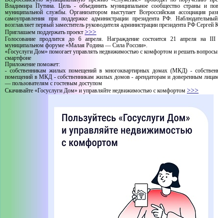
Владимира Путина. Цель - объединить муниципальное сообщество страны и по
муниципальной службы. Организатором выступает Всероссийская ассоциация раз
самоуправления при поддержке администрации президента РФ. Наблюдательный
возглавляет первый заместитель руководителя администрации президента РФ Сергей 
>>>
Приглашаем поддержать проект
Голосование продлится до 6 апреля. Награждение состоится 21 апреля на III
муниципальном форуме «Малая Родина — Сила России».
«Госуслуги Дом» помогает управлять недвижимостью с комфортом и решать вопрос
смартфоне
Приложение поможет:
- собственникам жилых помещений в многоквартирных домах (МКД) - собствен
помещений в МКД - собственникам жилых домов - арендаторам и доверенным лицам
— пользователям с гостевым доступом
>>>
Скачивайте «Госуслуги Дом» и управляйте недвижимостью с комфортом