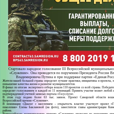
Стартовало народное голосование III Всероссийской муниципальн
«Служение». Она проводится по поручению Президента России В
Владимировича Путина и при поддержке партии «Единая Росс
Жители нашей большой страны определят лучшие практики, инициативы и проекты, 
повышение качества жизни и развитие муниципалитетов.
В финал по итогам экспертного отбора вошли 110 проектов со всей страны. Победите
определят голосованием в каждой из 11 номинаций. Принять участие может любой 
подтвержденной учетной записью портала «Госуслуги».
В этом году подано более 63 тыс. заявок. Проект Самарской области во
Всероссийской премии «Служение».
В номинации «Диалог с населением - открытость власти» участвует проект «
поколения» Елены Баклановой (на фото), заместителя главы администрации Кине
района.
Всероссийскую муниципальную премию «Служение» проводят по поручению през