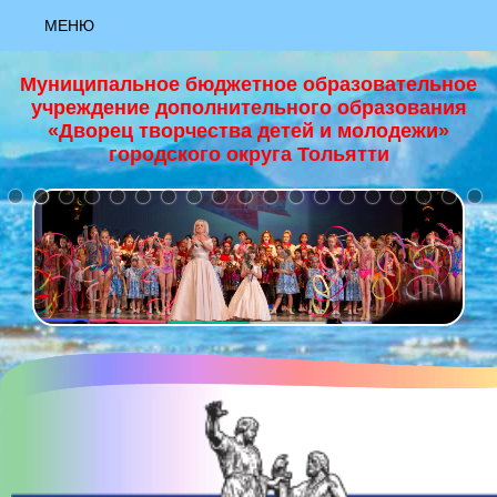
МЕНЮ
АКТУАЛЬНО
Муниципальное бюджетное образовательное
учреждение дополнительного образования
НОВОСТИ
«Дворец творчества детей и молодежи»
городского округа Тольятти
+
НАЦИОНАЛЬНЫЙ ПРОЕКТ "ОБРАЗОВАНИЕ"
ЗАЯВКА «РИСУЮ КАК ХУДОЖНИК»
ЗАЯВКА «ЮНЫЙ ХУДОЖНИК»
ЗАЯВКА «ЯРКИЕ КРАСКИ ЛЕТА»
МАСТЕР-КЛАСС "ОСНОВЫ ХОРЕОГРАФИИ""
МАСТЕР-КЛАСС "ПАПЕРТОЛЬ""
МАСТЕР-КЛАСС "ПЕРВЫЕ ВЕСЕННИЕ ЦВЕТЫ, ГУАШЬ""